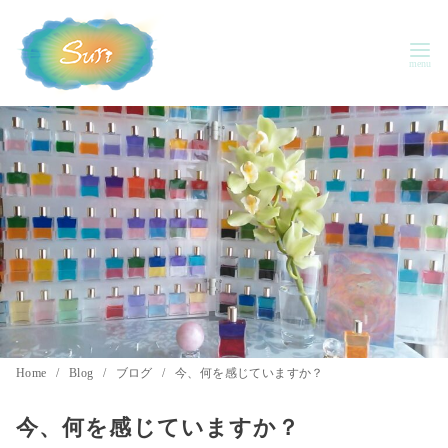
コ
ン
テ
ン
ツ
へ
移
動
Home
Blog
ブログ
今、何を感じていますか？
今、何を感じていますか？