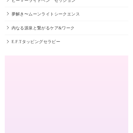
ビーマーライトペン セッション
夢解き〜ムーンライトシークエンス
内なる源泉と繋がるケア&ワーク
E.F.Tタッピングセラピー